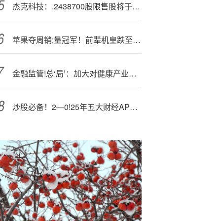
杰克科技：.2438700股限售股将于11月24日上市流通
苹果夺周销;量冠军！前辈机皇跌至爱疯价创感人新记录！
金融监管!总‘局’：加大对健康产业、养老产业和银发经济的支持力度
炒股必备！2—0!25年五大财经APP全方位测评，新浪财经智能AI助你领先一步