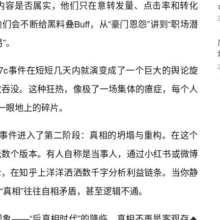
的内容是否属实，他们只在意转发量、点击率和转化
会不断给黑料叠Buff，从“豪门恩怨”讲到“职场潜
”。
7c事件在短短几天内就演变成了一个巨大的舆论旋
数吞没。这种狂热，像极了一场集体的癔症，每个人
看一眼地上的碎片。
料事件进入了第二阶段：真相的坍塌与重构。在这个
无数个版本。有人自称是当事人，通过小红书或微博
士，在知乎上洋洋洒洒数千字分析利益链条。当你静
“真相”往往自相矛盾，甚至逻辑不通。
象——“后真相时代”的降临。真相不再是客观存🔥