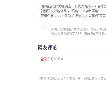
“著:名反指!”美银调查：机构对经济和AI
创新研发效能体系‘，’赋能企业战略落地:
花旗任命,L.ee担任新加坡负责人 是50年
声明：证券时报力求信息真实、准确，文章
下载“证券时报”官方APP，或关注官方微
网友评论
登录
后可以发言
网友评论仅供其表达个人看法，并不表明证券时报立场