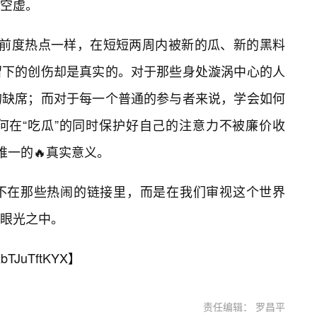
空虚。
个前度热点一样，在短短两周内被新的瓜、新的黑料
留下的创伤却是真实的。对于那些身处漩涡中心的人
的缺席；而对于每一个普通的参与者来说，学会如何
何在“吃瓜”的同时保护好自己的注意力不被廉价收
唯一的🔥真实意义。
不在那些热闹的链接里，而是在我们审视这个世界
静眼光之中。
bTJuTftKYX
】
责任编辑： 罗昌平