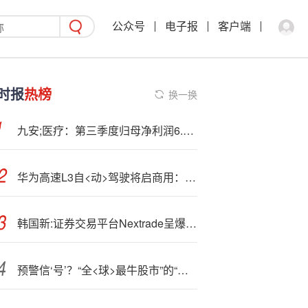
公众号
电子报
客户端
时报
热榜
换一换
九安;医疗：第三季度归母净利润6.69亿元 同比下降12.78%
华为高速L3自<动>驾驶将启商用：专属人机交互界面首次曝光
韩国新:证券交易平台Nextrade呈爆炸式增长 盘前交易尤其受散户追捧
预警信‘号’？“全<球>最牛股市”的“恐慌指数”开始飙升……