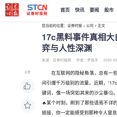
首页
快讯
要闻
股市
您当前的位置：
证券时报
>
公司
>
正文
17c黑料事件真相
弈与人性深渊
来源：证券时报网
作者：罗昌平
2026-02
在互联网的隐秘角落，总有一些
点赞
间引爆千万级别的流量。近期，“17c
键词，像一场突如其来的沙尘暴🤔
🔥某个时刻，刷到了那些语焉不详
链接，你一定能感受到那种令人窒息