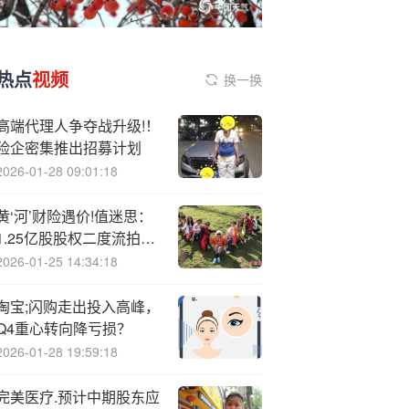
热点
视频
换一换
高端代理人争夺战升级!！
险企密集推出招募计划
2026-01-28 09:01:18
黄‘河’财险遇价!值迷思：
1.25亿股股权二度流拍，
评估价打7折仍难觅买家
2026-01-25 14:34:18
淘宝;闪购走出投入高峰，
Q4重心转向降亏损？
2026-01-28 19:59:18
完美医疗.预计中期股东应